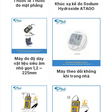
Thước lá Thước
Khúc xạ kế đo Sodium
đo mặt phẳng
Hydroxide ATAGO
Máy đo độ dày
vật liệu siêu âm
nhỏ gọn 1,2 ~
Máy theo dõi không
225mm
khí trong nhà