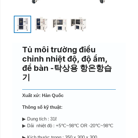
Tủ môi trường điều
chỉnh nhiệt độ, độ ẩm,
để bàn -탁상용 항온항습
기
Xuất xứ: Hàn Quốc
Thông số kỹ thuật:
▶ Dung tích : 31ℓ
▶ Dải nhiệt độ : +5℃~98℃ OR -20℃~98℃
▶ Kích thước trong : 350 x 300 x 300