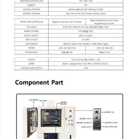
항
온
항
습
기
số
lượng