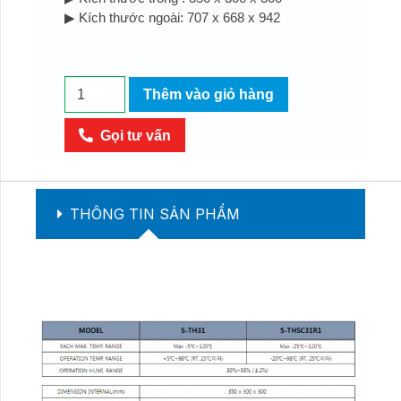
▶ Kích thước ngoài: 707 x 668 x 942
Tủ
Thêm vào giỏ hàng
môi
trường
Gọi tư vấn
điều
chỉnh
nhiệt
THÔNG TIN SẢN PHẨM
độ,
độ
ẩm,
để
bàn
-
탁
상
용