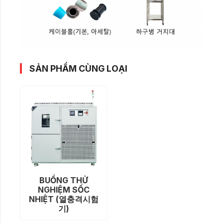
SẢN PHẨM CÙNG LOẠI
BUỒNG THỬ
NGHIỆM SỐC
NHIỆT (열충격시험
기)