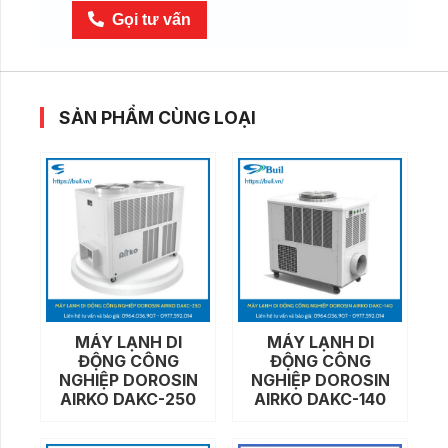
mát
Gọi tư vấn
điểm
Airrex
HSC
1370
SẢN PHẨM CÙNG LOẠI
số
lượng
MÁY LẠNH DI
MÁY LẠNH DI
ĐỘNG CÔNG
ĐỘNG CÔNG
NGHIỆP DOROSIN
NGHIỆP DOROSIN
AIRKO DAKC-250
AIRKO DAKC-140