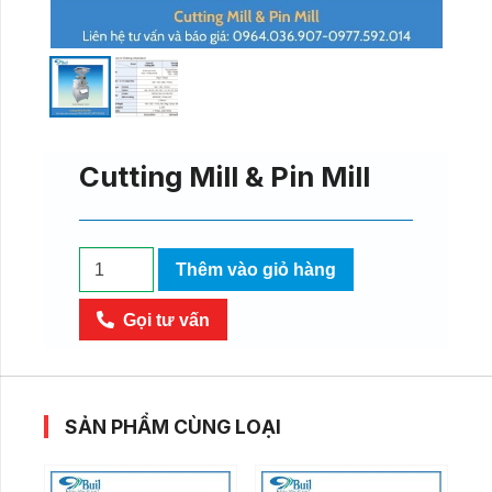
Cutting Mill & Pin Mill
Cutting
Thêm vào giỏ hàng
Mill
&
Gọi tư vấn
Pin
Mill
số
lượng
SẢN PHẨM CÙNG LOẠI